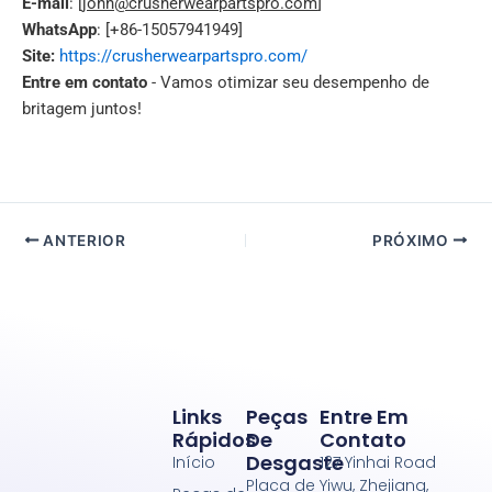
E-mail
: [
john@crusherwearpartspro.com
]
WhatsApp
: [+86-15057941949]
Site:
https://crusherwearpartspro.com/
Entre em contato
- Vamos otimizar seu desempenho de
britagem juntos!
ANTERIOR
PRÓXIMO
Links
Peças
Entre Em
Rápidos
De
Contato
Desgaste
Início
127 Yinhai Road
Placa de
Yiwu, Zhejiang,