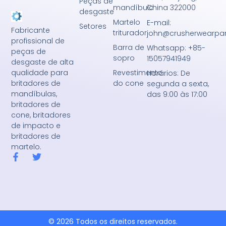
Peças de
mandíbula
China 322000
desgaste
Martelo
E-mail:
Setores
Fabricante
triturador
john@crusherwearpa
profissional de
Barra de
Whatsapp: +85-
peças de
sopro
15057941949
desgaste de alta
Revestimento
qualidade para
Horários: De
do cone
britadores de
segunda a sexta,
mandíbulas,
das 9:00 às 17:00
britadores de
cone, britadores
de impacto e
britadores de
martelo.
F
T
a
w
c
i
e
t
b
t
o
e
o
r
k
© 2026 Todos os direitos reservados.