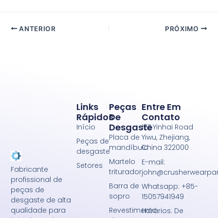
ANTERIOR
PRÓXIMO
Links
Peças
Entre Em
Rápidos
De
Contato
Desgaste
Início
127 Yinhai Road
Placa de
Yiwu, Zhejiang,
Peças de
mandíbula
China 322000
desgaste
Martelo
E-mail:
Setores
Fabricante
triturador
john@crusherwearpa
profissional de
Barra de
Whatsapp: +85-
peças de
sopro
15057941949
desgaste de alta
Revestimento
qualidade para
Horários: De