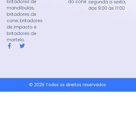
do cone
britadores de
segunda a sexta,
mandíbulas,
das 9:00 às 17:00
britadores de
cone, britadores
de impacto e
britadores de
martelo.
F
T
a
w
c
i
e
t
b
t
o
e
o
r
k
© 2026 Todos os direitos reservados.
-
f