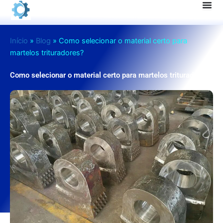
Pular
para
o
Início
»
Blog
»
Como selecionar o material certo para
conteúdo
martelos trituradores?
Como selecionar o material certo para martelos trituradores?