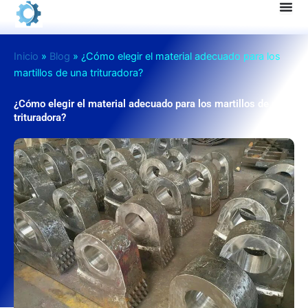
Ir
al
contenido
Inicio
»
Blog
»
¿Cómo elegir el material adecuado para los
martillos de una trituradora?
¿Cómo elegir el material adecuado para los martillos de una
trituradora?