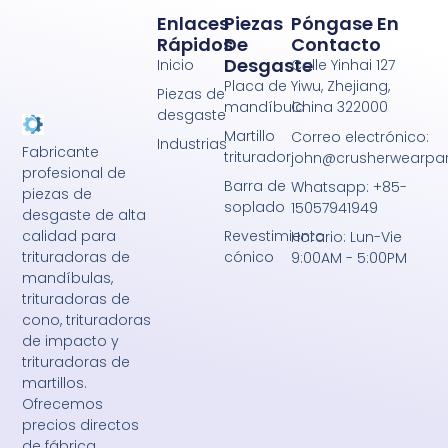
Enlaces
Piezas
Póngase En
Rápidos
De
Contacto
Desgaste
Inicio
Calle Yinhai 127
Placa de
Yiwu, Zhejiang,
Piezas de
mandíbula
China 322000
desgaste
Martillo
Correo electrónico:
Industrias
Fabricante
triturador
john@crusherwearpa
profesional de
Barra de
Whatsapp: +85-
piezas de
soplado
15057941949
desgaste de alta
Revestimiento
calidad para
Horario: Lun-Vie
cónico
trituradoras de
9:00AM - 5:00PM
mandíbulas,
trituradoras de
cono, trituradoras
de impacto y
trituradoras de
martillos.
Ofrecemos
precios directos
de fábrica,