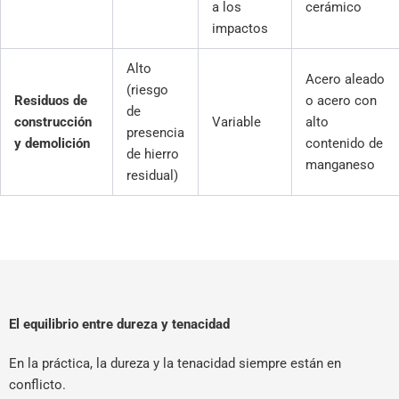
a los
cerámico
impactos
Alto
Acero aleado
(riesgo
Residuos de
o acero con
de
construcción
Variable
alto
presencia
y demolición
contenido de
de hierro
manganeso
residual)
El equilibrio entre dureza y tenacidad
En la práctica, la dureza y la tenacidad siempre están en
conflicto.