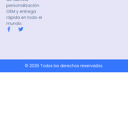
personalización
OEM y entrega
rápida en todo el
mundo.
F
T
a
w
c
i
e
t
b
t
o
e
o
r
k
© 2026 Todos los derechos reservados.
-
f