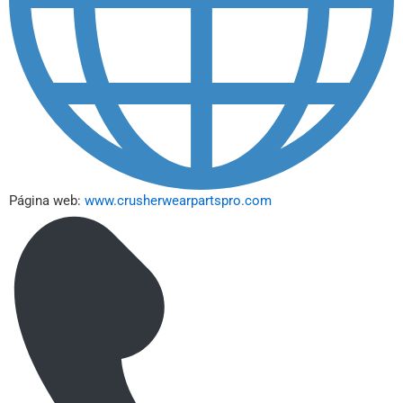
Página web:
www.crusherwearpartspro.com