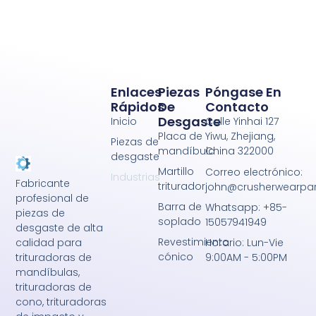
Enlaces
Piezas
Póngase En
Rápidos
De
Contacto
Desgaste
Inicio
Calle Yinhai 127
Placa de
Yiwu, Zhejiang,
Piezas de
mandíbula
China 322000
desgaste
Martillo
Correo electrónico:
Industrias
Fabricante
triturador
john@crusherwearpa
profesional de
Barra de
Whatsapp: +85-
piezas de
soplado
15057941949
desgaste de alta
Revestimiento
calidad para
Horario: Lun-Vie
cónico
trituradoras de
9:00AM - 5:00PM
mandíbulas,
trituradoras de
cono, trituradoras