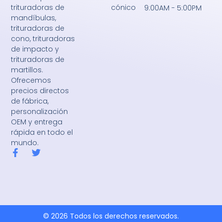
cónico
trituradoras de
9:00AM - 5:00PM
mandíbulas,
trituradoras de
cono, trituradoras
de impacto y
trituradoras de
martillos.
Ofrecemos
precios directos
de fábrica,
personalización
OEM y entrega
rápida en todo el
mundo.
F
T
a
w
c
i
e
t
b
t
o
e
o
r
k
© 2026 Todos los derechos reservados.