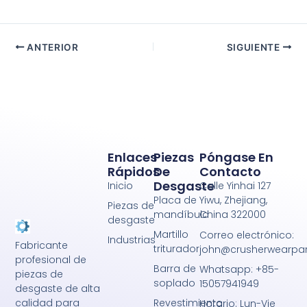
ANTERIOR
SIGUIENTE
Enlaces
Piezas
Póngase En
Rápidos
De
Contacto
Desgaste
Inicio
Calle Yinhai 127
Placa de
Yiwu, Zhejiang,
Piezas de
mandíbula
China 322000
desgaste
Martillo
Correo electrónico:
Industrias
Fabricante
triturador
john@crusherwearpa
profesional de
Barra de
Whatsapp: +85-
piezas de
soplado
15057941949
desgaste de alta
Revestimiento
calidad para
Horario: Lun-Vie