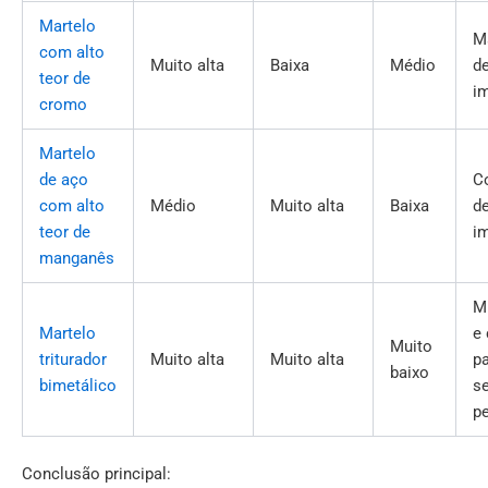
Martelo
Ma
com alto
Muito alta
Baixa
Médio
de
teor de
i
cromo
Martelo
de aço
C
com alto
Médio
Muito alta
Baixa
de
teor de
i
manganês
M
Martelo
e
Muito
triturador
Muito alta
Muito alta
p
baixo
bimetálico
se
p
Conclusão principal: