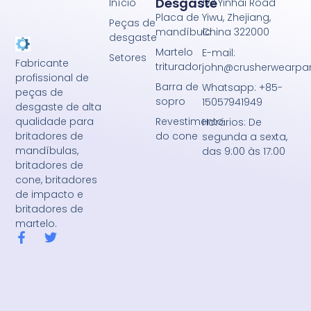
Desgaste
Início
127 Yinhai Road
Placa de
Yiwu, Zhejiang,
Peças de
mandíbula
China 322000
desgaste
Martelo
E-mail:
Setores
Fabricante
triturador
john@crusherwearpa
profissional de
Barra de
Whatsapp: +85-
peças de
sopro
15057941949
desgaste de alta
Revestimento
qualidade para
Horários: De
do cone
britadores de
segunda a sexta,
mandíbulas,
das 9:00 às 17:00
britadores de
cone, britadores
de impacto e
britadores de
martelo.
F
T
a
w
c
i
e
t
b
t
o
e