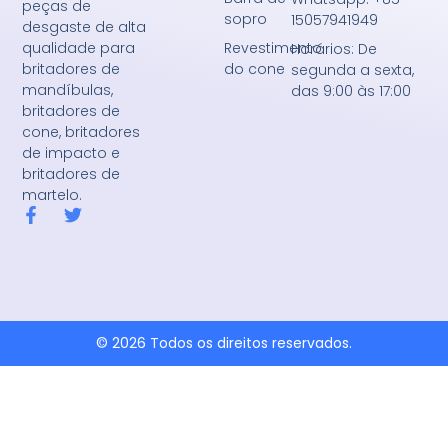
peças de
sopro
15057941949
desgaste de alta
Revestimento
qualidade para
Horários: De
do cone
britadores de
segunda a sexta,
mandíbulas,
das 9:00 às 17:00
britadores de
cone, britadores
de impacto e
britadores de
martelo.
F
T
a
w
c
i
e
t
b
t
o
e
o
r
k
© 2026 Todos os direitos reservados.
-
f