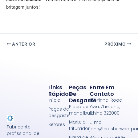
britagem juntos!
ANTERIOR
PRÓXIMO
Links
Peças
Entre Em
Rápidos
De
Contato
Desgaste
Início
127 Yinhai Road
Placa de
Yiwu, Zhejiang,
Peças de
mandíbula
China 322000
desgaste
Martelo
E-mail:
Setores
Fabricante
triturador
john@crusherwearpa
profissional de
Barra de
Whatsapp: +85-