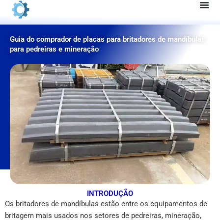
Pular
para
o
Guia do comprador de placas para britadores de mandíbulas
conteúdo
para pedreiras e mineração
INTRODUÇÃO
Os britadores de mandíbulas estão entre os equipamentos de
britagem mais usados nos setores de pedreiras, mineração,