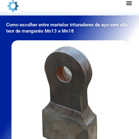
Pular
para
o
Como escolher entre martelos trituradores de aço com alto
conteúdo
teor de manganês Mn13 e Mn18