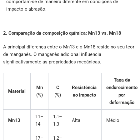
comportam-se de maneira diferente em condições de
impacto e abrasão.
2. Comparação da composição química: Mn13 vs. Mn18
A principal diferença entre o Mn13 e o Mn18 reside no seu teor
de manganês. O manganês adicional influencia
significativamente as propriedades mecânicas.
Taxa de
Mn
C
Resistência
endurecimento
Material
(%)
(%)
ao impacto
por
deformação
11–
1,1–
Mn13
Alta
Médio
14
1,3
17–
1,2–