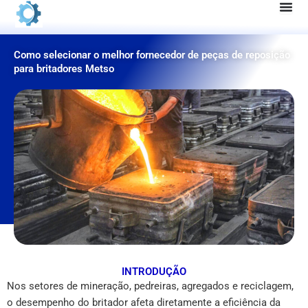
Pular
para
o
Como selecionar o melhor fornecedor de peças de reposição
conteúdo
para britadores Metso
INTRODUÇÃO
Nos setores de mineração, pedreiras, agregados e reciclagem,
o desempenho do britador afeta diretamente a eficiência da