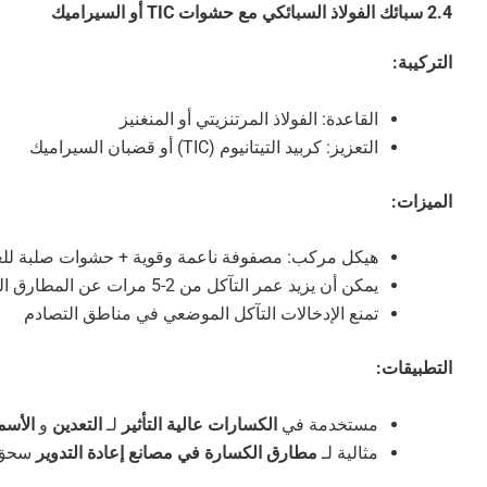
2.4 سبائك الفولاذ السبائكي مع حشوات TIC أو السيراميك
التركيبة:
القاعدة: الفولاذ المرتنزيتي أو المنغنيز
التعزيز: كربيد التيتانيوم (TIC) أو قضبان السيراميك
الميزات:
هيكل مركب: مصفوفة ناعمة وقوية + حشوات صلبة للغ
يمكن أن يزيد عمر التآكل من 2-5 مرات عن المطارق العادية
تمنع الإدخالات التآكل الموضعي في مناطق التصادم
التطبيقات:
مستخدمة في
الكسارات عالية التأثير
لـ
التعدين
و
الأس
مثالية لـ
مطارق الكسارة في مصانع إعادة التدوير
سحق ا