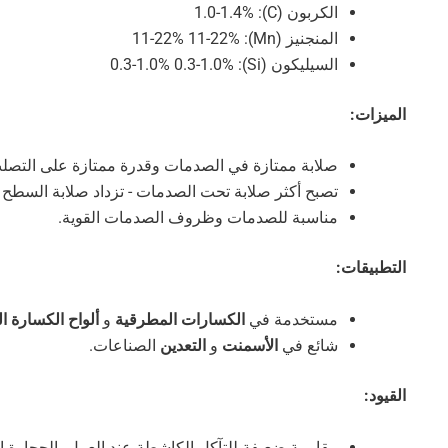
الكربون (C): 1.0-1.4%
المنجنيز (Mn): 11-22% 11-22%
السيليكون (Si): 0.3-1.0% 0.3-1.0%
الميزات:
صلابة ممتازة في الصدمات وقدرة ممتازة على التصلب 
تصبح أكثر صلابة تحت الصدمات - تزداد صلابة السطح من 200 HB إلى 00
مناسبة للصدمات وظروف الصدمات القوية.
التطبيقات:
مستخدمة في
الكسارات المطرقية
و
ألواح الكسارة ا
شائع في
الأسمنت
و
التعدين
الصناعات.
القيود:
مقاومة ضعيفة للتآكل الكاشطة عند العمل بالحجارة ال