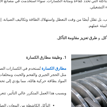
آكلة التي تحدد كفاءة ومتانة الكسارات. سواء استخدمت في مصانع الأسم
ء التشغيلي.
ل تقلل أيضًا من وقت التعطل واستهلاك الطاقة وتكاليف الصيانة. إن فه
بيئة عملهم.
آكل
, و
طرق تعزيز مقاومة التآكل
.
1. وظيفة مطارق الكسارة
مطارق الكسارة
تُستخدم في الكسارات الصد
مثل الحجر الجيري والفحم والخبث ومخلفات 
المواد بطاقة حركية هائلة، مما يؤدي إلى تحط
وبسبب هذا العمل المتكرر عالي التأثير، تتع
التآكل الكاشطة من المعادن الصل