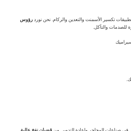
بيقات تكسير الأسمنت والتعدين والركام. نحن نورد
رؤوس
 للصدمات والتآكل.
.
ير في صناعات المحاجر وإعادة التدوير. من
قضبان نفخ عالية