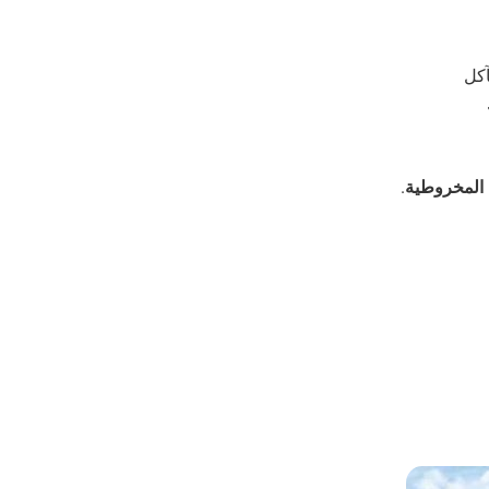
آكل
 المخروطية
.