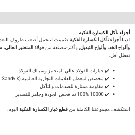
أجزاء تآكل الكسارة الفكية
لدينا
أجزاء تآكل الكسارة الفكية
صُممت لتتحمل أصعب ظروف التعدين
وألواح الخد، وألواح التبديل,
وأكثر-مصنعة من
فولاذ المنغنيز العالي،
تعطل أقل.
✔️ خيارات الفولاذ عالي المنجنيز وسبائك الفولاذ
✔️ مخصص لمعظم العلامات التجارية العالمية (Metso، Sandvik، إلخ)
✔️ مقاومة ممتازة للصدمات والتآكل
✔️ 10000 100% تم فحص الجودة وجاهز للتصدير
استكشف مجموعتنا الكاملة من
قطع غيار الكسارة الفكية
اليوم.