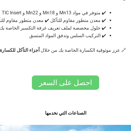
✔️ متوفر في مواد Mn13 و Mn18 و Mn22 و TIC Insert
✔️ معدن متطور مقاوم للتآكل ✔️ معدن متطور مقاوم للت
✔️ حلول مخصصة لملف تعريف غرفة التكسير الخاصة بك
✔️ التركيب السلس وتدفق المواد المتسق
🔗 عزز موثوقية الكسارة الخاصة بك من خلال
أجزاء التآكل للكسارة
احصل على السعر
الصناعات التي نخدمها