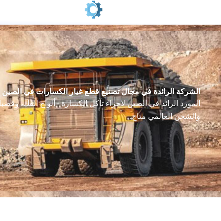
خطي
لى
لمحتوى
الشركة الرائدة في مجال تصنيع قطع غيار الكسارات في الصين -
المورد الرائد في الصين لأجزاء تآكل الكسارة - ألواح الفك، وقضب
والشحن العالمي متاح.