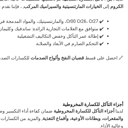
الكروم
إلى
الخيارات المارتنسيتية والسيراميك المركب
, ، فإننا نقد
✔️ Cr00 Cr26، Cr27، والمارتنسيتيك، والمواد المدمجة في السيراميك
✔️ متوافق مع العلامات التجارية الرائدة: ساندفيك وكليما
✔️ إطالة عمر التآكل وخفض التكاليف التشغيلية
✔️ التحكم الصارم في الأبعاد والصلابة
🔗 احصل على قسط
قضبان النفخ وألواح الصدمات
للكسارات الصدم
أجزاء التآكل للكسارة المخروطية
لدينا
أجزاء التآكل للكسارة المخروطية
ضمان كفاءة أداء التكسير وط
والمقعرات، وبطانات الأوعية، وأقماع التغذية
, والمزيد من الكسارات
وعالية الأداء.