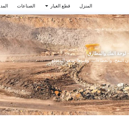
Abierto WEAR PARTS
المنزل
قطع الغيار
الصناعات
المدو
 لوحة الفك والمطارق
ان النفخ، والغطاءات، وغيرها. سعر المصنع