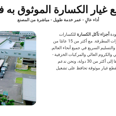
طع غيار الكسارة الموثوق به 
أداء عالٍ - عمر خدمة طويل - مباشرة من المصنع
ودة
أجزاء تآكل الكسارة
للكسارات
الفكية، والكسارات المخروطية، والكسارات الصدمية، والكسارات المطرقة. مع أكثر من 15 عامًا من
 والتسليم السريع في جميع أنحاء العالم.
لي والكروم العالي والمركبات الخزفية -
مما يضمن مقاومة فائقة للتآكل وعمر خدمة طويل. يتم تصديرها إلى أكثر من 30 دولة، ونحن ندعم
بقطع غيار موثوقة تحافظ على تشغيل