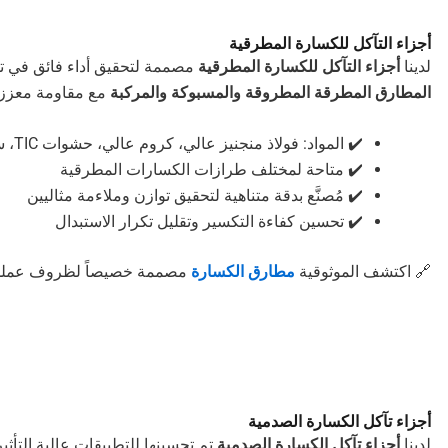
أجزاء التآكل للكسارة المطرقية
لدينا
أجزاء التآكل للكسارة المطرقية
مصممة لتحقيق أداء فائق في تط
المطارق المطرقة المطروقة والمسبوكة والمركبة
مع مقاومة معززة
✔️ المواد: فولاذ منجنيز عالي، كروم عالي، حشوات TIC، سيراميك
✔️ متاحة لمختلف طرازات الكسارات المطرقية
✔️ مُصنَّع بدقة متناهية لتحقيق توازن وملاءمة مثاليين
✔️ تحسين كفاءة التكسير وتقليل تكرار الاستبدال
🔗 اكتشف الموثوقية
مطارق الكسارة
مصممة خصيصاً لظروف عملك
أجزاء تآكل الكسارة الصدمية
لدينا
أجزاء تآكل الكسارة الصدمية
تم تحسينها للتطبيقات عالية التأث