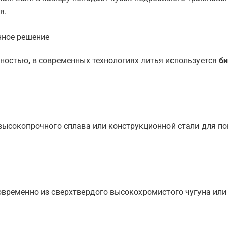
я.
нное решение
остью, в современных технологиях литья используется
би
 высокопрочного сплава или конструкционной стали для п
овременно из сверхтвердого высокохромистого чугуна ил