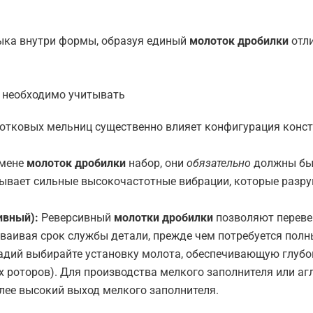
тыка внутри формы, образуя единый
молоток дробилки
отли
е необходимо учитывать
отковых мельниц существенно влияет конфигурация конст
мене
молоток дробилки
набор, они
обязательно
должны быт
зывает сильные высокочастотные вибрации, которые раз
ивный):
Реверсивный
молотки дробилки
позволяют перевер
ваивая срок службы детали, прежде чем потребуется полн
дий выбирайте установку молота, обеспечивающую глубок
ах роторов). Для производства мелкого заполнителя или а
лее высокий выход мелкого заполнителя.