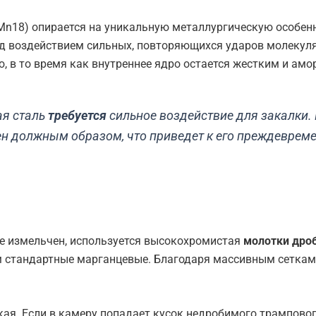
Mn18
) опирается на уникальную металлургическую особен
од воздействием сильных, повторяющихся ударов молекуля
, в то время как внутреннее ядро остается жестким и ам
я сталь
требуется
сильное воздействие для закалки. 
лен должным образом, что приведет к его преждеврем
же измельчен, используется высокохромистая
молотки дро
чем стандартные марганцевые. Благодаря массивным сетка
ая. Если в камеру попадает кусок недробимого трампово