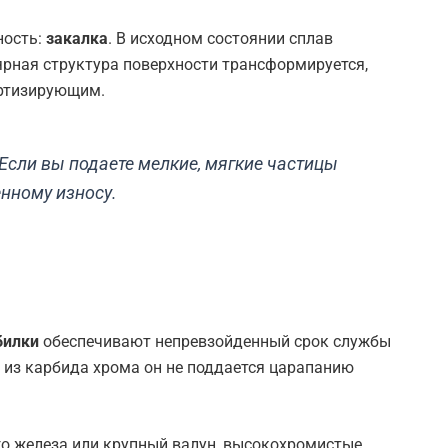
ность:
закалка
. В исходном состоянии сплав
рная структура поверхности трансформируется,
ортизирующим.
Если вы подаете мелкие, мягкие частицы
енному износу.
билки
обеспечивают непревзойденный срок службы
м из карбида хрома он не поддается царапанию
го железа или крупный валун, высокохромистые