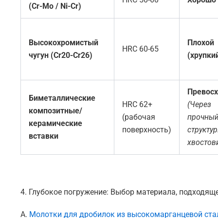
(Cr-Mo / Ni-Cr)
Высокохромистый
Плохой
HRC 60-65
чугун (Cr20-Cr26)
(хрупки
Превосх
Биметаллические
HRC 62+
(Через
композитные/
(рабочая
прочны
керамические
поверхность)
структу
вставки
хвостов
4. Глубокое погружение: Выбор материала, подходящ
A.
Молотки для дробилок из высокомарганцевой ста