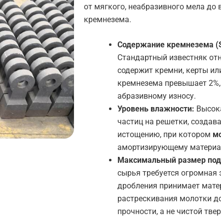
от мягкого, неабразивного мела д
кремнезема.
Содержание кремнезема (
Стандартный известняк отн
содержит кремни, керты ил
кремнезема превышает 2%
абразивному износу.
Уровень влажности:
Высока
частиц на решетки, создав
истощению, при котором
м
амортизирующему материал
Максимальный размер под
сырья требуется огромная 
дробления принимает мате
растрескивания молотки д
прочности, а не чистой тве