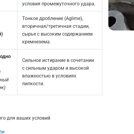
условия промежуточного удара.
Тонкое дробление (Aglime),
вторичная/третичная стадии,
й)
сырье с высоким содержанием
кремнезема.
одно
Сильное истирание в сочетании
с сильным ударом и высокой
й
влажностью в условиях
рный
липкости.
ик)
его для ваших условий
ли