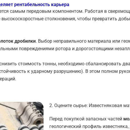
деляет рентабельность карьера
ется самым передовым компонентом. Работая в сверхмощ
высокоскоростные столкновения, чтобы превратить добыв
лоток дробилки
. Выбор неправильного материала или геом
ельными повреждениями ротора и дорогостоящими незапл
снизить стоимость тонны, необходимо сбалансировать дв
стойчивость к ударному разрушению). В этом полном руков
ераций.
2. Оцените сырье: Известняковая м
Перед покупкой запасных частей
мо
геологический профиль известняка,