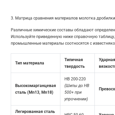
3. Матрица сравнения материалов молотка дробилк
Различные химические составы обладают определе
Используйте приведенную ниже справочную таблицу,
промышленные материалы соотносятся с известняко
Типичная
Ударна
Тип материала
твердость
вязкост
HB 200-220
Высокомарганцевая
(Шипы до HB
Превосх
сталь (Mn13, Mn18)
500+ при
упрочнении)
Легированная сталь
HRC 50-60
Хорошо