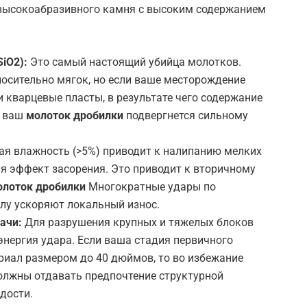
о высокоабразивного камня с высоким содержанием
SiO2
):
Это самый настоящий убийца молотков.
осительно мягок, но если ваше месторождение
и кварцевые пласты, в результате чего содержание
, ваш
молоток дробилки
подвергнется сильному
я влажность (>5%) приводит к налипанию мелких
ая эффект засорения. Это приводит к вторичному
олоток дробилки
Многократные удары по
у ускоряют локальный износ.
ачи:
Для разрушения крупных и тяжелых блоков
энергия удара. Если ваша стадия первичного
риал размером до 40 дюймов, то во избежание
олжны отдавать предпочтение структурной
рдости.