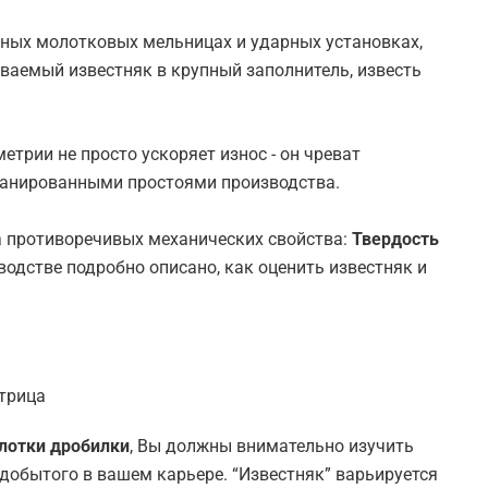
ных молотковых мельницах и ударных установках,
аемый известняк в крупный заполнитель, известь
етрии не просто ускоряет износ - он чреват
анированными простоями производства.
а противоречивых механических свойства:
Твердость
одстве подробно описано, как оценить известняк и
атрица
лотки дробилки
, Вы должны внимательно изучить
 добытого в вашем карьере. “Известняк” варьируется