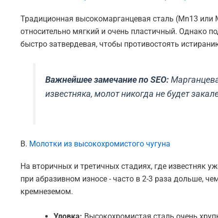
Традиционная высокомарганцевая сталь (
Mn13
или
относительно мягкий и очень пластичный. Однако п
быстро затвердевая, чтобы противостоять истиранию
Важнейшее замечание по SEO:
Марганцева
известняка, молот никогда не будет зака
B.
Молотки из высокохромистого чугуна
На вторичных и третичных стадиях, где известняк у
при абразивном износе - часто в 2-3 раза дольше, 
кремнеземом.
Уловка:
Высокохромистая сталь очень хрупк