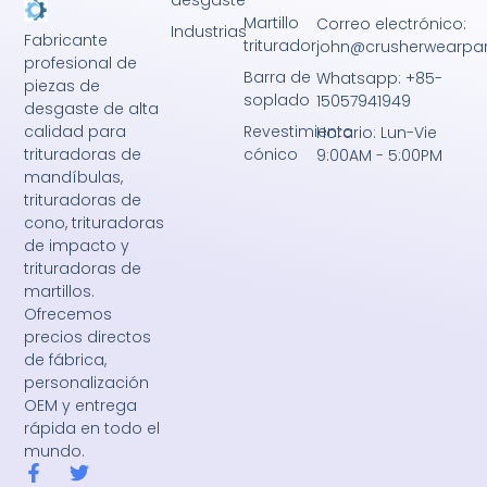
desgaste
Martillo
Correo electrónico:
Industrias
Fabricante
triturador
john@crusherwearpa
profesional de
Barra de
Whatsapp: +85-
piezas de
soplado
15057941949
desgaste de alta
Revestimiento
calidad para
Horario: Lun-Vie
cónico
trituradoras de
9:00AM - 5:00PM
mandíbulas,
trituradoras de
cono, trituradoras
de impacto y
trituradoras de
martillos.
Ofrecemos
precios directos
de fábrica,
personalización
OEM y entrega
rápida en todo el
mundo.
F
T