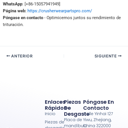
WhatsApp
: [+86-15057941949]
Página web:
https://crusherwearpartspro.com/
Póngase en contacto
- Optimicemos juntos su rendimiento de
trituración.
ANTERIOR
SIGUIENTE
Enlaces
Piezas
Póngase En
Rápidos
De
Contacto
Desgaste
Inicio
Calle Yinhai 127
Placa de
Yiwu, Zhejiang,
Piezas de
mandíbula
China 322000