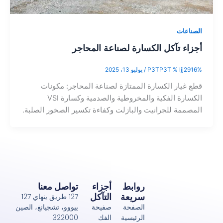
ات
 تآكل الكسارة لصناعة المحاجر
lj
/
يوليو 13، 2025
ار الكسارة الممتازة لصناعة المحاجر: مكونات
الكسارة الفكية والمخروطية والصدمية وكسارة VSI
ة للجرانيت والبازلت وكفاءة تكسير الصخور الصلبة.
روابط
أجزاء
تواصل معنا
سريعة
التآكل
127 طريق ينهاي 127
الصفحة
صفيحة
ييووو، تشجيانغ، الصين
الرئيسية
الفك
322000