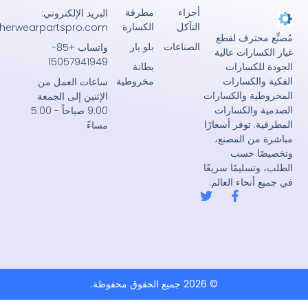
أجزاء
مطرقة
البريد الإلكتروني:
التآكل
الكسارة
john@crusherwearpartspro.com
حترف لقطع
الصناعات
بلو بار
واتساب +85-
رات عالية
15057941949
بطانة
كسارات
مخروطية
لكسارات
ساعات العمل من
ة والكسارات
الإثنين إلى الجمعة
الكسارات
9:00 صباحاً - 5:00
توفر أسعارًا
مساءً
 المصنع،
 حسب
ليمًا سريعًا
حاء العالم.
ف
ت
ي
و
س
ي
ب
ت
و
ر
ك
-
ف
© 2026 جميع الحقوق محفوظة.