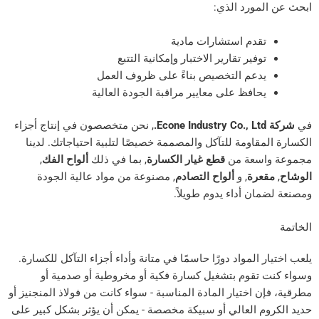
مورد الذي:
قدم استشارات مادية
وفير تقارير الاختبار وإمكانية التتبع
دعم التخصيص بناءً على ظروف العمل
حافظ على معايير مراقبة الجودة العالية
, نحن متخصصون في إنتاج أجزاء
قاومة للتآكل والمصممة خصيصًا لتلبية احتياجاتك. لدينا
سعة من
قطع غيار الكسارة
, بما في ذلك
ألواح الفك
,
عرة
, و
ألواح التصادم
, مصنوعة من مواد عالية الجودة
ن أداء يدوم طويلاً.
المواد دورًا حاسمًا في متانة وأداء أجزاء التآكل للكسارة.
تقوم بتشغيل كسارة فكية أو مخروطية أو صدمية أو
 اختيار المادة المناسبة - سواء كانت من فولاذ المنجنيز أو
م العالي أو سبيكة مخصصة - يمكن أن يؤثر بشكل كبير على