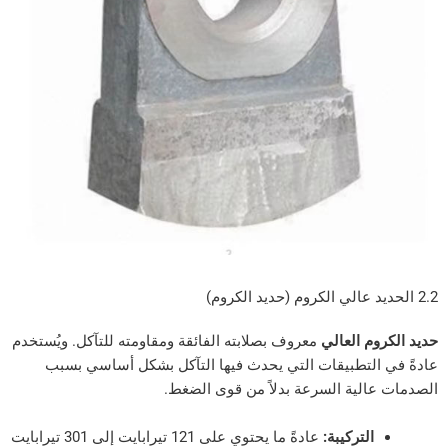
 العالي
معروف بصلابته الفائقة ومقاومته للتآكل. ويُستخدم
لتطبيقات التي يحدث فيها التآكل بشكل أساسي بسبب
لية السرعة بدلاً من قوى الضغط.
لتركيبة:
عادةً ما يحتوي على 121 تيرابايت إلى 301 تيرابايت