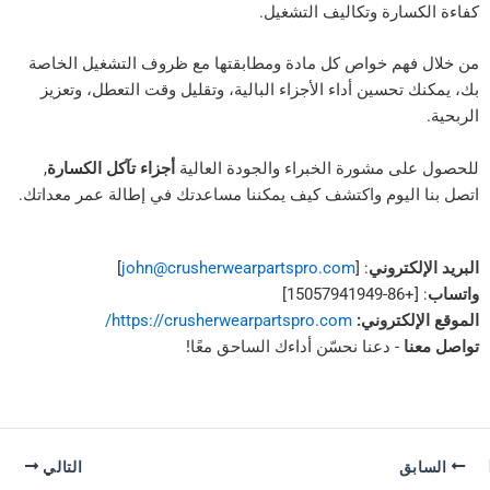
ارة وتكاليف التشغيل.
م خواص كل مادة ومطابقتها مع ظروف التشغيل الخاصة
حسين أداء الأجزاء البالية، وتقليل وقت التعطل، وتعزيز
 مشورة الخبراء والجودة العالية
أجزاء تآكل الكسارة
,
ليوم واكتشف كيف يمكننا مساعدتك في إطالة عمر معداتك.
تروني
: [
john@crusherwearpartspro.com
]
كتروني:
https://crusherwearpartspro.com/
- دعنا نحسّن أداءك الساحق معًا!
التالي