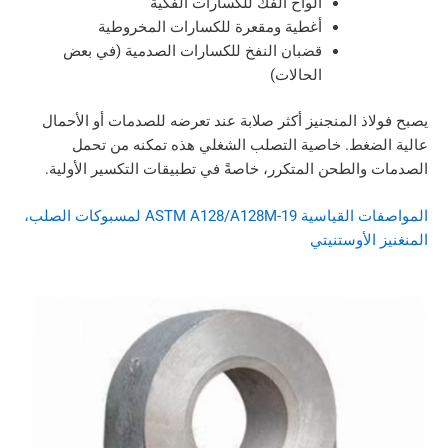
ألواح الفك للكسارات الفكية
أغطية ومقعرة للكسارات المخروطية
قضبان النفخ للكسارات الصدمية (في بعض
الحالات)
ذ المنجنيز أكثر صلابة عند تعرضه للصدمات أو الأحمال
غط. خاصية التصلب الشغلي هذه تمكنه من تحمل
الطحن المتكرر، خاصةً في تطبيقات التكسير الأولية.
المواصفات القياسية ASTM A128/A128M-19 لمسبوكات الصلب،
لأوستنيتي