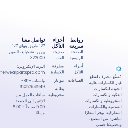
روابط
أجزاء
تواصل معنا
سريعة
التآكل
127 طريق ينهاي 127
الصفحة
صفيحة
ييووو، تشجيانغ، الصين
الرئيسية
الفك
322000
أجزاء
مطرقة
البريد الإلكتروني:
التآكل
الكسارة
john@crusherwearpartspro.com
حترف لقطع
الصناعات
بلو بار
واتساب +85-
رات عالية
15057941949
بطانة
كسارات
مخروطية
لكسارات
ساعات العمل من
ة والكسارات
الإثنين إلى الجمعة
الكسارات
9:00 صباحاً - 5:00
توفر أسعارًا
مساءً
 المصنع،
 حسب