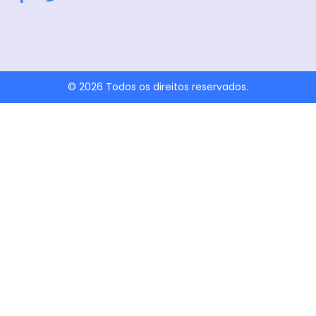
a
w
c
i
e
t
b
t
o
e
o
r
k
© 2026 Todos os direitos reservados.
-
f