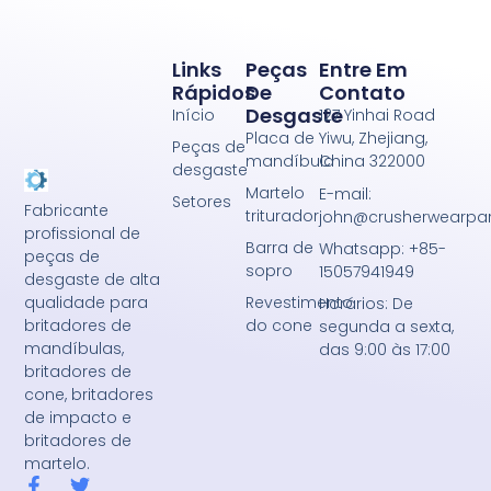
Links
Peças
Entre Em
Rápidos
De
Contato
Desgaste
Início
127 Yinhai Road
Placa de
Yiwu, Zhejiang,
Peças de
mandíbula
China 322000
desgaste
Martelo
E-mail:
Setores
Fabricante
triturador
john@crusherwearpa
profissional de
Barra de
Whatsapp: +85-
peças de
sopro
15057941949
desgaste de alta
Revestimento
qualidade para
Horários: De
do cone
britadores de
segunda a sexta,
mandíbulas,
das 9:00 às 17:00
britadores de
cone, britadores
de impacto e
britadores de
martelo.
F
T