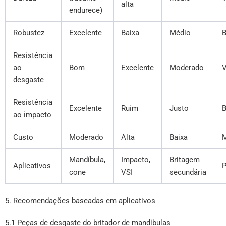
alta
endurece)
Robustez
Excelente
Baixa
Médio
Resistência
ao
Bom
Excelente
Moderado
V
desgaste
Resistência
Excelente
Ruim
Justo
ao impacto
Custo
Moderado
Alta
Baixa
M
Mandíbula,
Impacto,
Britagem
Aplicativos
P
cone
VSI
secundária
5. Recomendações baseadas em aplicativos
5.1 Peças de desgaste do britador de mandíbulas