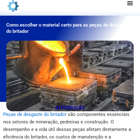
Pular
para
o
Como escolher o material certo para as peças de desgaste
conteúdo
do britador
INTRODUÇÃO
Peças de desgaste do britador
são componentes essenciais
nos setores de mineração, pedreiras e construção. O
desempenho e a vida útil dessas peças afetam diretamente a
eficiência do britador, os custos de manutenção e a