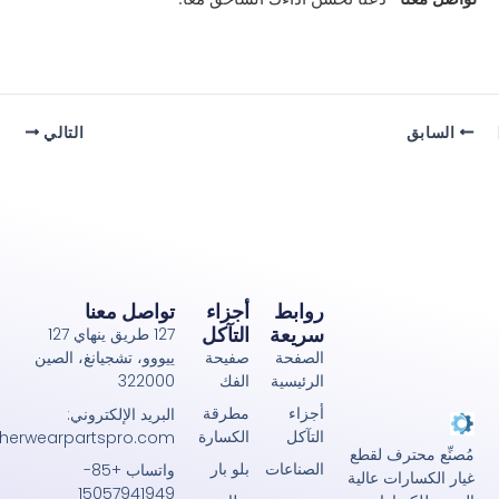
التالي
روابط
أجزاء
تواصل معنا
سريعة
التآكل
127 طريق ينهاي 127
الصفحة
صفيحة
ييووو، تشجيانغ، الصين
الرئيسية
الفك
322000
أجزاء
مطرقة
البريد الإلكتروني:
التآكل
الكسارة
john@crusherwearpartspro.com
حترف لقطع
الصناعات
بلو بار
واتساب +85-
رات عالية
15057941949