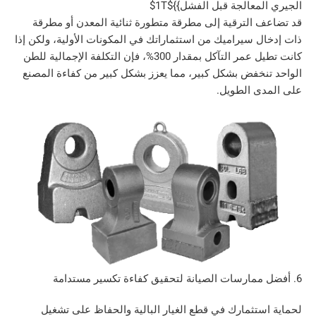
عالجة قبل الفشل}}$1T$
الترقية إلى مطرقة متطورة ثنائية المعدن أو مطرقة
 سيراميك من استثماراتك في المكونات الأولية، ولكن إذا
كانت تطيل عمر التآكل بمقدار 300%، فإن التكلفة الإجمالية للطن
خفض بشكل كبير، مما يعزز بشكل كبير من كفاءة المصنع
 الطويل.
تثمارك في قطع الغيار البالية والحفاظ على تشغيل