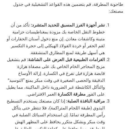
مطرقة، قم بتضمين هذه القواعد التشغيلية في جدول
نشر أجهزة الفرز المسبق للحديد المتشرد:
تأكد من أن
خطوط النقل الخاصة بك مزودة بمغناطيسات حزامية
متينة وكاشفات معادن. إن منع دخول أسنان الحفارات أو
لقم الحفر أو خردة الفولاذ الهيكلي إلى حجرة التكسير
هي أسهل طريقة لمنع المطارق المتشققة.
الغرامات الطبيعية قبل العرض على الشاشة:
قم بتشغيل
مزيج المحاجر الخام الخاص بك على مصفاة هزازة
قابضة هزازة
قبل
تفرغ في الكسارة. إزالة الأوساخ
الدقيقة والحصى الصغيرة في وقت مبكر يمنع “التوسيد”
والتآكل الكاشطة غير الضرورية داخل الماكينة، مما يطيل
على الفور
مطرقة الكسارة
العمر الافتراضي.
مراقبة النافذة الصلبة:
إذا كان مصنعك يستخدم التسطيح
اليدوي (طبقة اللحام المتراكمة)، فلا تنتظر حتى يتآكل
رأس المطرقة تمامًا. إن استخدام السبائك الصلبة في
وقت مبكر وبشكل متكرر يحافظ على المظهر الهش
للمطرقة، مما يحافظ على كفاءة التكسير العالية على