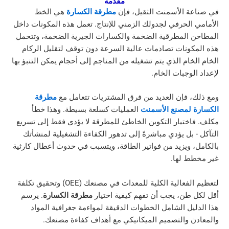
مقدمة
 الأسمنت الثقيل، فإن
مطرقة الكسارة
هي الخط
لحرفي لجدولك الزمني للإنتاج. تعمل هذه المكونات داخل
لمطرقية الضخمة والكسارات الجيرية الضخمة، وتتحمل
نات تصادمات عالية السرعة دون توقف لتقليل الركام
م الذي يتم تشغيله من المناجم إلى أحجام يمكن التنبؤ بها
جبات الخام.
فإن العديد من فرق المشتريات تتعامل مع
مطرقة
لمصنع الأسمنت
العمليات كسلعة بسيطة. وهذا خطأ
تيار التكوين الخاطئ للمطرقة لا يؤدي فقط إلى تسريع
بل يؤدي مباشرةً إلى تدهور الكفاءة التشغيلية لمنشأتك
ويزيد من فواتير الطاقة، ويتسبب في حدوث أعطال كارثية
 لها.
لتعظيم الفعالية الكلية للمعدات في مصنعك (OEE) وتحقيق تكلفة
ن، يجب أن تفهم كيفية اختيار
مطرقة الكسارة
. يرسم
ل الشامل الخطوات الدقيقة لمواءمة جغرافية المواد
والتصميم الميكانيكي مع أهداف كفاءة مصنعك.