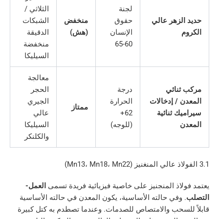
لجنة
الثلاثي /
زهر عالي
حقوق
منخفض
الشبكات
الإنسان
(هش)
الدقيقة
60-65
منخفضة
السيليكا
معالجة
نائي
درجة
الحجر
/ إدخالات
الحرارة
الجيري
ممتاز
 ثنائية
62+
عالي
(للوجه)
السيليكا
والكلنكر
اذ المنجنيز على خاصية فيزيائية فريدة تسمى
العمل-
وفي حالته الأساسية، يكون المعدن في حالته الأساسية
سحب والامتصاص للصدمات. وعندما تصطدم به كتل كبيرة