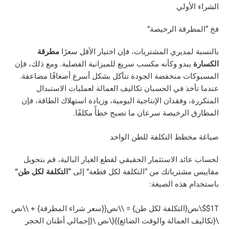
أولي
قة الرخيصة”
مديري المشتريات، فإن اختيار الأقل سعرًا
مطرقة
دو وكأنه مكسب سريع للميزانية الفصلية. ومع ذلك، فإن
 منخفضة الجودة تتآكل بشكل أسرع أضعافًا مضاعفة.
ذ في الحسبان تكاليف العمالة لعمليات الاستبدال
وفقدان الإنتاجية اليومية، وزيادة استهلاك الطاقة، فإن
لرخيصة سرعان ما تصبح خطأً مكلفًا.
ط التكلفة للطن الواحد
د الاستثمار الحقيقي لقطع الغيار البالية، قم بتحويل
ترياتك من “التكلفة لكل قطعة” إلى
“التكلفة لكل طن”
هذه الصيغة:
نص{التكلفة لكل طن} = \\نص{{سعر شراء المطرقة} + \\نص
العمالة والوقت الضائع}}{\نص \{إجمالي أطنان الحجر