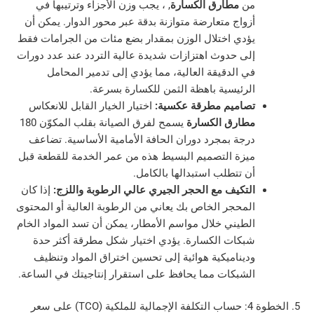
من
مطارق الكسارة
, ، يجب وزن الأجزاء وترتيبها في
أزواج متعارضة متوازنة بدقة عبر محور الدوار. يمكن أن
يؤدي اختلال الوزن بمقدار بضع مئات من الجرامات فقط
إلى حدوث اهتزازات شديدة عالية التردد عند عدد دورات
في الدقيقة العالية، مما يؤدي إلى تدمير المحامل
الرئيسية باهظة الثمن للكسارة بسرعة.
تصاميم مطرقة عكسية:
اختيار الخيار القابل للانعكاس
مطارق الكسارة
يسمح لفرق الصيانة بقلب المكوّن 180
درجة بمجرد دوران الحافة الأمامية الأساسية. تضاعف
ميزة التصميم البسيط هذه من عمر الخدمة للقطعة قبل
أن تتطلب استبدالها بالكامل.
التكيف مع الحجر الجيري عالي الرطوبة واللزج:
إذا كان
المحجر الخاص بك يعاني من الرطوبة العالية أو المحتوى
الطيني خلال مواسم الأمطار، يمكن أن تسد المواد الخام
شبكات الكسارة. يؤدي اختيار شكل مطرقة أكثر حدة
وديناميكية هوائية إلى تحسين اختراق المواد وتنظيف
الشبكات مما يحافظ على استقرار إنتاجيتك في الساعة.
5. الخطوة 4: حساب التكلفة الإجمالية للملكية (TCO) على سعر