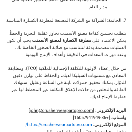
مدار العام.
ين كفاءة مصنع الأسمنت تجاوز عقلية التجربة والخطأ.
تماد على
مطرقة الكسارة لمصنع الأسمنت
يجب أن تكون
مصممة بدقة لتتناسب مع صلابة الصخور الخاصة بك،
ت المعدات في الدقيقة وأهداف الإنتاج اليومية.
من خلال إعطاء الأولوية للتكلفة الإجمالية للملكية (TCO)، ومطابقة
ع مستويات السيليكا لديك، والحفاظ على توازن دقيق
يمكنك تحقيق حمولات ثابتة في الساعة وتقليل استهلاك
لتخلص من حالات الإغلاق المكلفة غير المخطط لها عبر
تاج لديك.
لكتروني
: [
john@crusherwearpartspro.com
]
: [+86-15
لكتروني:
https://crusherwearpartspro.com/
ا
- دعنا نحسّن أداءك الساحق معًا!