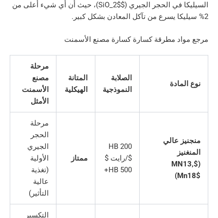
في الحجر الجيري (
$SiO_2$
)، حيث أن أي شيء أعلى من
د مطرقة كسارة كسارة مصنع الأسمنت
مرحلة
الصلابة
المتانة
مصنع
ادة
النموذجية
الهيكلية
الأسمنت
الأمثل
مرحلة
الحجر
 عالي
HB 200
الجيري
ز
$/رايت $
ممتاز
الأولية
$M
HB 500+
(تغذية
)
عالية
التأثير)
التكسير