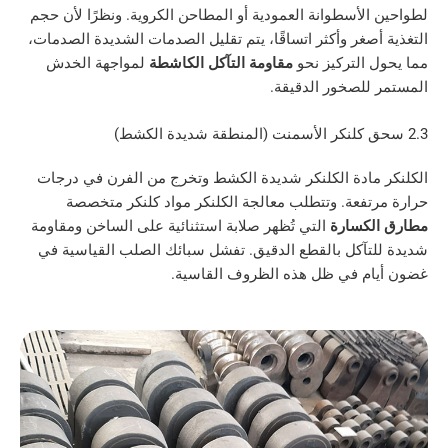
لأسطوانة العمودية أو المطاحن الكروية. ونظرًا لأن حجم
صغر وأكثر اتساقًا، يتم تقليل الصدمات الشديدة الصدمات،
التركيز نحو
مقاومة التآكل الكاشطة
لمواجهة الخدش
لصخور الدقيقة.
ادة الكلنكر شديدة الكشط وتخرج من الفرن في درجات
فعة. وتتطلب معالجة الكلنكر مواد كلنكر متخصصة
كسارة
التي تُظهر صلابة استثنائية على الساخن ومقاومة
آكل بالقطع الدقيق. تفشل سبائك الصلب القياسية في
م في ظل هذه الظروف القاسية.