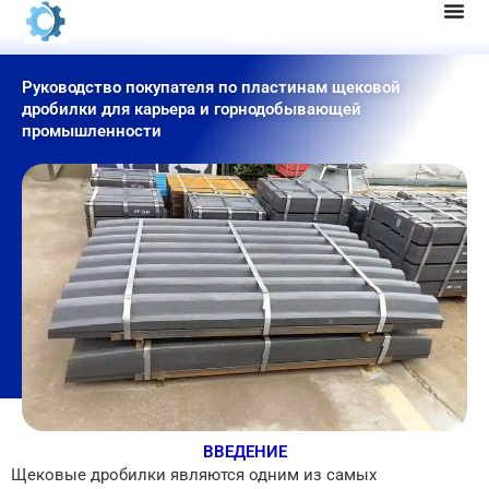
Перейти
к
содержанию
Руководство покупателя по пластинам щековой
дробилки для карьера и горнодобывающей
промышленности
ВВЕДЕНИЕ
Щековые дробилки являются одним из самых