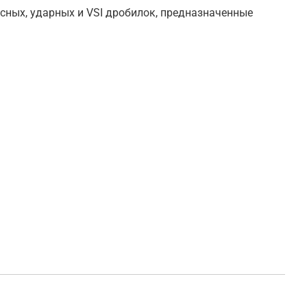
ных, ударных и VSI дробилок, предназначенные
Отк
уве