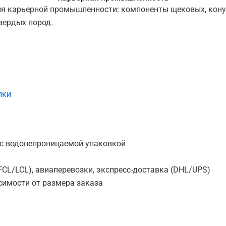
я карьерной промышленности: компоненты щековых, конус
вердых пород.
лки
 с водонепроницаемой упаковкой
FCL/LCL), авиаперевозки, экспресс-доставка (DHL/UPS)
исимости от размера заказа