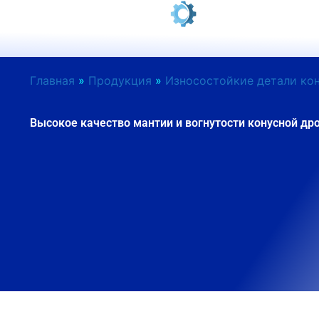
Перейти
к
содержанию
Главная
»
Продукция
»
Износостойкие детали ко
Высокое качество мантии и вогнутости конусной др