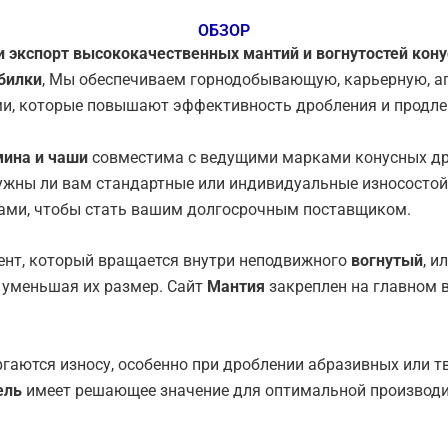
ОБЗОР
 и экспорт высококачественных мантий и вогнутостей кон
билки
, Мы обеспечиваем горнодобывающую, карьерную, а
и, которые повышают эффективность дробления и продле
ина и чаши
совместима с ведущими марками конусных др
 нужны ли вам стандартные или индивидуальные износосто
ами, чтобы стать вашим долгосрочным поставщиком.
нт, который вращается внутри неподвижного
вогнутый
, и
 уменьшая их размер.
Сайт
Мантия
закреплен на главном 
ргаются износу, особенно при дроблении абразивных или 
ель
имеет решающее значение для оптимальной производи