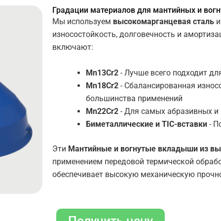
Градации материалов для мантийных и вог
Мы используем
высокомарганцевая сталь
и
износостойкость, долговечность и амортиз
включают:
Mn13Cr2
- Лучше всего подходит дл
Mn18Cr2
- Сбалансированная износо
большинства применений
Mn22Cr2
- Для самых абразивных и
Биметаллические и TIC-вставки
- П
Эти
Мантийные и вогнутые вкладыши из вы
применением передовой термической обработ
обеспечивает высокую механическую прочно
Получить цену