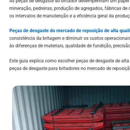
As peças de desgaste do britador desempenham um papel f
mineração, pedreiras, produção de agregados, fábricas de 
os intervalos de manutenção e a eficiência geral da produç
Peças de desgaste do mercado de reposição de alta qua
consistência da britagem e diminuir os custos operaciona
às diferenças de materiais, qualidade de fundição, precis
Este guia explica como escolher peças de desgaste de alt
peças de desgaste para britadores no mercado de reposiçã