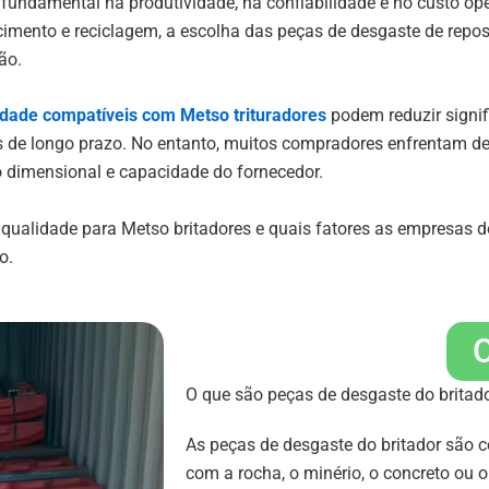
undamental na produtividade, na confiabilidade e no custo ope
cimento e reciclagem, a escolha das peças de desgaste de repos
ão.
lidade compatíveis com
Metso
trituradores
podem reduzir signif
is de longo prazo. No entanto, muitos compradores enfrentam d
ão dimensional e capacidade do fornecedor.
a qualidade para
Metso
britadores e quais fatores as empresas 
o.
O
O que são peças de desgaste do britad
As peças de desgaste do britador são
com a rocha, o minério, o concreto ou 