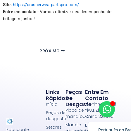
Site:
https://crusherwearpartspro.com/
Entre em contato
- Vamos otimizar seu desempenho de
britagem juntos!
PRÓXIMO
Links
Peças
Entre Em
Русский
Rápidos
De
Contato
العربية
Desgaste
Início
127 Yinhai Road
Placa de
Yiwu, Zhejiang,
Español de Méxi
Peças de
mandíbula
China 322000
desgaste
English (UK)
Martelo
E-mail:
Setores
Fabricante
Português do Bra