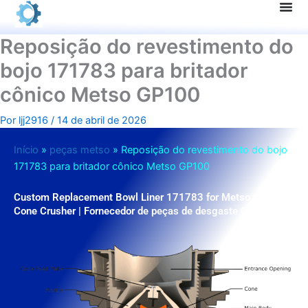
Pular
para
o
Reposição do revestimento do
conteúdo
bojo 171783 para britador
cônico Metso GP100
Por
ljj2916
/
14 de abril de 2026
Início
»
peças metso
»
Reposição do revestimento do bojo
171783 para britador cônico Metso GP100
Custom Replacement Bowl Liner 171783 for Metso GP100
Cone Crusher | Fornecedor de peças de desgaste OEM