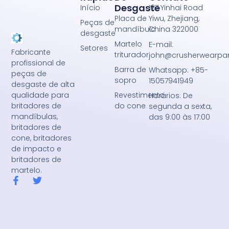
Desgaste
Início
127 Yinhai Road
Placa de
Yiwu, Zhejiang,
Peças de
mandíbula
China 322000
desgaste
Martelo
E-mail:
Setores
Fabricante
triturador
john@crusherwearpa
profissional de
Barra de
Whatsapp: +85-
peças de
sopro
15057941949
desgaste de alta
Revestimento
qualidade para
Horários: De
do cone
britadores de
segunda a sexta,
mandíbulas,
das 9:00 às 17:00
britadores de
cone, britadores
de impacto e
britadores de
martelo.
F
T
a
w
c
i
e
t
b
t
o
e