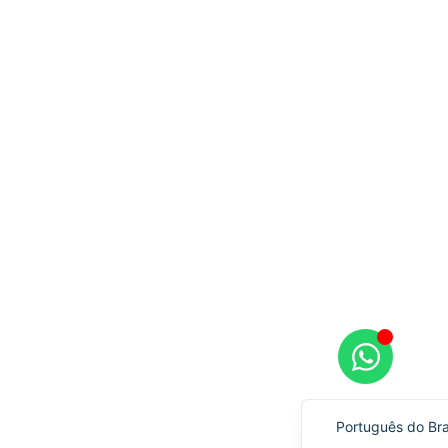
Русский
العربية
Español de Méxi
English (UK)
Português do Bra