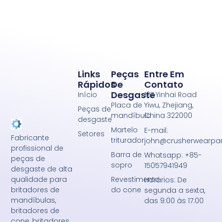
Links
Peças
Entre Em
Rápidos
De
Contato
Desgaste
Início
127 Yinhai Road
Placa de
Yiwu, Zhejiang,
Peças de
mandíbula
China 322000
desgaste
Martelo
E-mail:
Setores
Fabricante
triturador
john@crusherwearpa
profissional de
Barra de
Whatsapp: +85-
peças de
sopro
15057941949
desgaste de alta
Revestimento
qualidade para
Horários: De
do cone
britadores de
segunda a sexta,
mandíbulas,
das 9:00 às 17:00
britadores de
cone, britadores