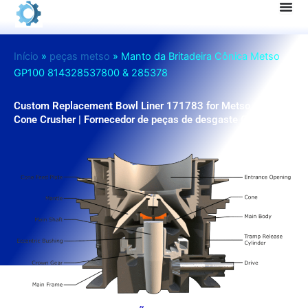
Pular
para
o
Início
»
peças metso
»
Manto da Britadeira Cônica Metso
conteúdo
GP100 814328537800 & 285378
Custom Replacement Bowl Liner 171783 for Metso GP100
Cone Crusher | Fornecedor de peças de desgaste OEM