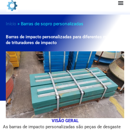
Pular
para
o
Início
»
Barras de sopro personalizadas
conteúdo
Barras de impacto personalizadas para diferentes modelos
de trituradores de impacto
VISÃO GERAL
As barras de impacto personalizadas são peças de desgaste