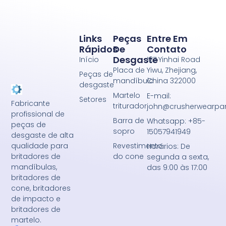
Links
Peças
Entre Em
Rápidos
De
Contato
Desgaste
Início
127 Yinhai Road
Placa de
Yiwu, Zhejiang,
Peças de
mandíbula
China 322000
desgaste
Martelo
E-mail:
Setores
Fabricante
triturador
john@crusherwearpa
profissional de
Barra de
Whatsapp: +85-
peças de
sopro
15057941949
desgaste de alta
Revestimento
qualidade para
Horários: De
do cone
britadores de
segunda a sexta,
mandíbulas,
das 9:00 às 17:00
britadores de
cone, britadores
de impacto e
britadores de
martelo.