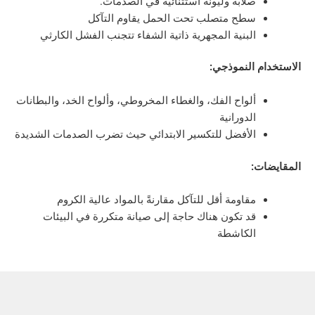
صلابة وليونة استثنائية في الصدمات.
سطح متصلب تحت الحمل يقاوم التآكل
البنية المجهرية ذاتية الشفاء تتجنب الفشل الكارثي
 النموذجي:
ألواح الفك، والغطاء المخروطي، وألواح الخد، والبطانات
الدورانية
الأفضل للتكسير الابتدائي حيث تضرب الصدمات الشديدة
:
مقاومة أقل للتآكل مقارنةً بالمواد عالية الكروم
قد تكون هناك حاجة إلى صيانة متكررة في البيئات
الكاشطة