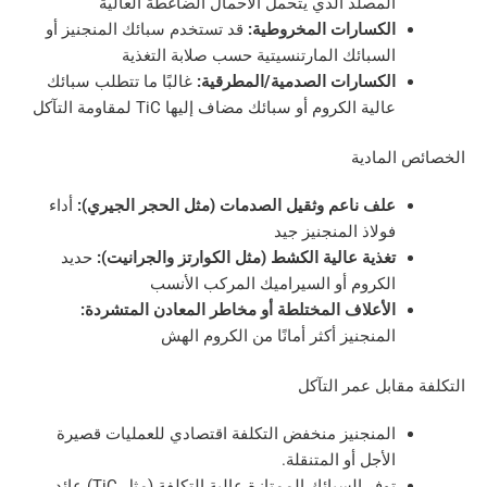
المصلد الذي يتحمل الأحمال الضاغطة العالية
الكسارات المخروطية:
قد تستخدم سبائك المنجنيز أو
السبائك المارتنسيتية حسب صلابة التغذية
الكسارات الصدمية/المطرقية:
غالبًا ما تتطلب سبائك
عالية الكروم أو سبائك مضاف إليها TiC لمقاومة التآكل
لمادية
علف ناعم وثقيل الصدمات (مثل الحجر الجيري):
أداء
فولاذ المنجنيز جيد
تغذية عالية الكشط (مثل الكوارتز والجرانيت):
حديد
الكروم أو السيراميك المركب الأنسب
الأعلاف المختلطة أو مخاطر المعادن المتشردة:
المنجنيز أكثر أمانًا من الكروم الهش
قابل عمر التآكل
المنجنيز منخفض التكلفة اقتصادي للعمليات قصيرة
الأجل أو المتنقلة.
توفر السبائك الممتازة عالية التكلفة (مثل TiC) عائد