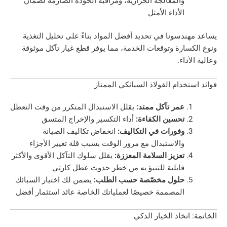
والمعالجة الحرارية، ومراقبة الجودة الصارمة لضمان
الأداء الأمثل
دسونا في تحديد أفضل المواد بناءً على تحليل التغذية
ارة وتوقعات الخدمة، مما يوفر قطع غيار تآكل موثوقة
اء.
خدام الفولاذ السبائكي الممتاز
عمر تآكل ممتد:
يقلل الاستبدال المتكرر من وقت التعطل
تحسين الكفاءة:
أداء التكسير والإخراج المتسق
وفورات في التكاليف:
انخفاض تكاليف الصيانة
والاستبدال مع مرور الوقت بسبب قلة تغيير الأجزاء
تعزيز السلامة المعززة:
يقلل سلوك التآكل الأقوى والأكثر
قابلية للتنبؤ به من خطر حدوث عطل كارثي
حلول مخصّصة حسب الطلب:
يضمن لك اختيار السبائك
المصممة خصيصًا لعملياتك الخاصة عائد استثمار أفضل
تخاذ الخيار الذكي