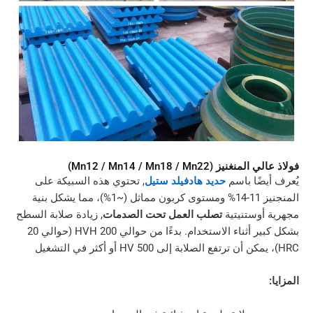
Mn12 / Mn14 / Mn18 / Mn22)
ًا باسم
حديد هادفيلد ستيل
, تحتوي هذه السبيكة على
المنجنيز 11-14% ومستوى كربون مماثل (~1%)، مما يشكل بنية
ستنيتية
تصلب العمل تحت الصدمات
, زيادة صلابة السطح
 أثناء الاستخدام
.
بدءًا من حوالي 200 HVH (حوالي 20