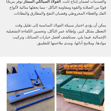
لضمان إنتاج ثابت.
الفولاذ السبائكي الممتاز
توفر مزيجًا
لصلابة والقوة ومقاومة التآكل - مما يجعلها مثالية لألواح
طاء المخروطي وقضبان النفخ والمطارق والبطانات.
ؤدي اختيار سبيكة الفولاذ المناسبة إلى تقليل وقت
كل كبير، وإطالة عمر التآكل، وتحسين الكفاءة التشغيلية
. فيما يلي، نستكشف أفضل خيارات السبائك، وتركيب
لامح أدائها، ومدى ملاءمتها للتطبيق.