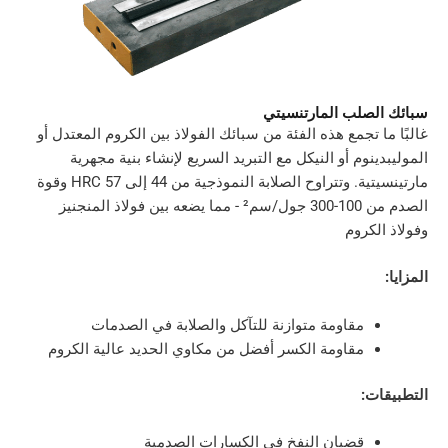
صلب المارتنسيتي
تجمع هذه الفئة من سبائك الفولاذ بين الكروم المعتدل أو
وم أو النيكل مع التبريد السريع لإنشاء بنية مجهرية
مارتينسيتية. وتتراوح الصلابة النموذجية من 44 إلى 57 HRC وقوة
الصدم من 100-300 جول/سم² - مما يضعه بين فولاذ المنجنيز
كروم
مقاومة متوازنة للتآكل والصلابة في الصدمات
مقاومة الكسر أفضل من مكاوي الحديد عالية الكروم
:
قضبان النفخ في الكسارات الصدمية