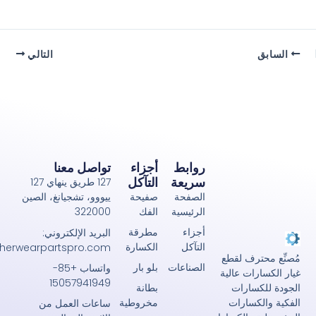
التالي
روابط
أجزاء
تواصل معنا
سريعة
التآكل
127 طريق ينهاي 127
الصفحة
صفيحة
ييووو، تشجيانغ، الصين
الرئيسية
الفك
322000
أجزاء
مطرقة
البريد الإلكتروني:
التآكل
الكسارة
john@crusherwearpartspro.com
حترف لقطع
الصناعات
بلو بار
واتساب +85-
رات عالية
15057941949
بطانة
كسارات
مخروطية
لكسارات
ساعات العمل من