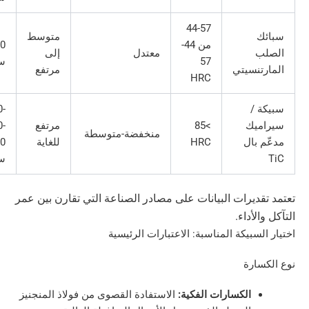
44-57
متوسط
من 44-
300-800
معتدل
إلى
57
ساعة
سيتي
مرتفع
HRC
/
1,500-
ك
>85
مرتفع
1,000-
منخفضة-متوسطة
ال
HRC
للغاية
2,000+
ساعة
يرات البيانات على مصادر الصناعة التي تقارن بين عمر
أداء.
بيكة المناسبة: الاعتبارات الرئيسية
رة
الكسارات الفكية:
الاستفادة القصوى من فولاذ المنجنيز