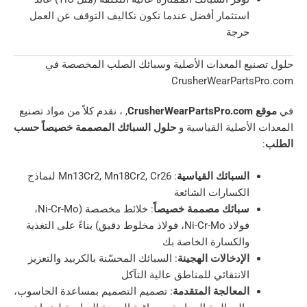
استثمار أفضل عندما تكون تكاليف التوقف عن العمل
حرجة
يع المعدات الأصلية وسبائك الصلب المخصصة في
CrusherWearPart
C
, ، نقدم كلاً من مواد تصنيع
لأصلية القياسية و
حلول السبائك المصممة خصيصاً حسب
السبائك القياسية
: Mn13Cr2, Mn18Cr2, Cr26 لنماذج
الكسارات الشائعة
سبائك مصممة خصيصاً
: خلائط مخصصة (Ni-Cr-Mo،
فولاذ Ni-Cr-Mo، فولاذ مخلوط دقيق) بناءً على التغذية
والكسارة الخاصة بك
الإدخالات الهجينة
: السبائك المحسّنة بالكربيد والتعزيز
الانتقائي للمناطق عالية التآكل
المعالجة المتقدمة
: تصميم التصميم بمساعدة الحاسوب،