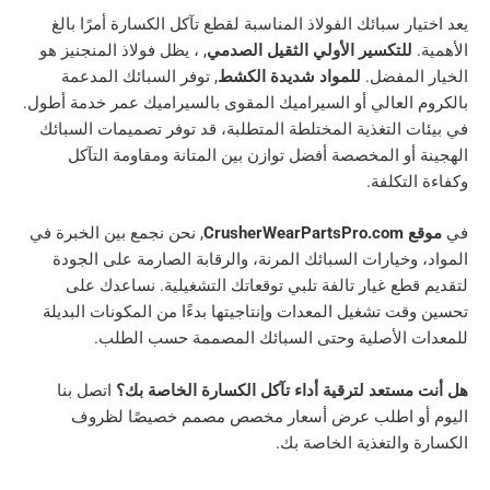
 سبائك الفولاذ المناسبة لقطع تآكل الكسارة أمرًا بالغ
لتكسير الأولي الثقيل الصدمي
, ، يظل فولاذ المنجنيز هو
مفضل.
للمواد شديدة الكشط
, توفر السبائك المدعمة
لعالي أو السيراميك المقوى بالسيراميك عمر خدمة أطول.
التغذية المختلطة المتطلبة، قد توفر تصميمات السبائك
و المخصصة أفضل توازن بين المتانة ومقاومة التآكل
كلفة.
C
, نحن نجمع بين الخبرة في
خيارات السبائك المرنة، والرقابة الصارمة على الجودة
ع غيار تالفة تلبي توقعاتك التشغيلية. نساعدك على
 تشغيل المعدات وإنتاجيتها بدءًا من المكونات البديلة
الأصلية وحتى السبائك المصممة حسب الطلب.
تعد لترقية أداء تآكل الكسارة الخاصة بك؟
اتصل بنا
 اطلب عرض أسعار مخصص مصمم خصيصًا لظروف
التغذية الخاصة بك.