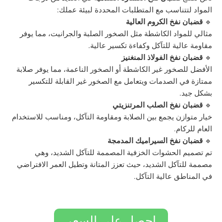
تناسب مع المتطلبات المحددة لبيئة عملك:
نفخ الكروم العالية
واد الكاشطة مثل الصخور الصلبة والجرانيت، مما يوفر
لية للتآكل وكفاءة تكسير عالية.
فخ الفولاذ المنغنيز
صخور غير الكاشطة أو الصخور الناعمة، مما يوفر صلابة
 الصدمات ويتعامل مع الصخور غير القابلة للتكسير
.
نفخ الصلب المرتنزيتي
زن يجمع بين الصلابة ومقاومة التآكل، ومناسب للاستخدام
ام.
نفخ السيراميك المدمجة
الحشوات الخزفية المصممة للتآكل الشديد، وهي
آكل الشديد، حيث تعزز المتانة وتطيل العمر الافتراضي
ق عالية التآكل.
احصل على السعر