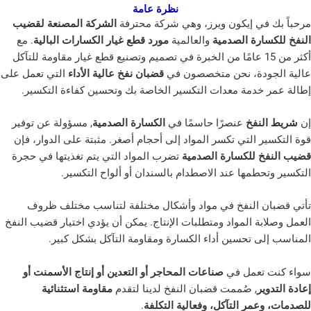
نظرة عامة
ي إيكون ويرز، وهي شركة محترفة
الشركة المصنعة لقضيب
ة الصدمية
والعالمية
مورد قطع غيار الكسارات البالية
. مع
ثر من 15 عامًا من الخبرة في تصميم وتصنيع قطع غيار مقاومة للتآكل
ة، نحن متخصصون في
قضبان نفخ عالية الأداء
التي تعمل على
مة معدات التكسير الخاصة بك وتحسين كفاءة التكسير.
فخ
عنصرًا حاسمًا في
الكسارة الصدمية
, مسؤولة عن توفير
التي تكسر المواد إلى أحجام أصغر. مثبتة على الدوار، فإن
للكسارة الصدمية
تضرب المواد التي يتم تغذيتها في حجرة
مها عند الاصطدام بالسندان أو ألواح التكسير.
النفخ في مواد وأشكال مختلفة لتناسب مختلف ظروف
 المواد ومتطلبات الإنتاج. يمكن أن يؤدي اختيار قضيب النفخ
تحسين أداء الكسارة ومقاومة التآكل بشكل كبير.
عمل في
صناعات المحاجر أو التعدين أو إنتاج الأسمنت أو
, صُممت قضبان النفخ لدينا لتقدم
مقاومة استثنائية
ر التآكل، وفعالية التكلفة
.