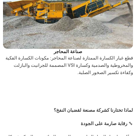
صناعة المحاجر
كسارة الممتازة لصناعة المحاجر: مكونات الكسارة الفكية
اكتشف قطع 
والمخروطية والصدمية وكسارة VSI المصممة للجرانيت والبازلت
المتانة وت
ير الصخور الصلبة.
الأسمنت ال
نا كشركة مصنعة لقضبان النفخ؟
ارمة على الجودة