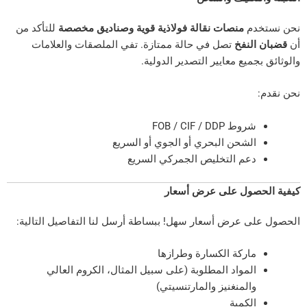
م
منصات نقالة فولاذية قوية وصناديق مخصصة
للتأكد من
لنفخ
تصل في حالة ممتازة. تفي الملصقات والعلامات
ميع معايير التصدير الدولية.
وط FOB / CIF / DDP
لشحن البحري أو الجوي أو السريع
عم التخليص الجمركي السريع
صول على عرض أسعار
 عرض أسعار سهل! ببساطة أرسل لنا التفاصيل التالية:
اركة الكسارة وطرازها
لمواد المطلوبة (على سبيل المثال، الكروم العالي
المنغنيز والمارتنسيتي)
لكمية