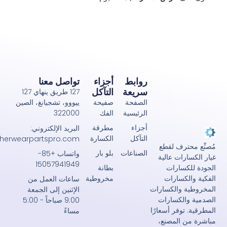
روابط
أجزاء
تواصل معنا
سريعة
التآكل
127 طريق ينهاي 127
الصفحة
صفيحة
ييووو، تشجيانغ، الصين
الرئيسية
الفك
322000
أجزاء
مطرقة
البريد الإلكتروني:
التآكل
الكسارة
john@crusherwearpartspro.com
حترف لقطع
الصناعات
بلو بار
واتساب +85-
رات عالية
15057941949
بطانة
كسارات
مخروطية
لكسارات
ساعات العمل من
ة والكسارات
الإثنين إلى الجمعة
الكسارات
9:00 صباحاً - 5:00
توفر أسعارًا
مساءً
 المصنع،