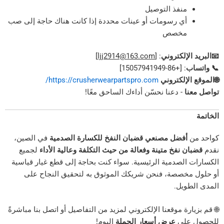
نفذ التوصيل
ي رسومات أو عينات محددة إذا كانت هناك حاجة إلى صب
خصص
إلكتروني
: [
ljj2914@163.com
]
: [+86-15057941949
إلكتروني
https://crusherwearpartspro.com/
- دعنا نحسّن أداءك الساحق معًا!
فضل مصنعي قضبان النفخ للكسارة الصدمية
في الصين،
نفخ متينة وفعالة من حيث التكلفة وعالية الأداء
لجميع
لصدمية الرئيسية. سواء كنت بحاجة إلى قطع غيار قياسية
صصة، فنحن شريكك الموثوق به لتحقيق النجاح على
يل.
ة موقعنا الإلكتروني لمزيد من التفاصيل أو اتصل بنا مباشرةً
لى
عرض أسعار الجملة
اليوم!