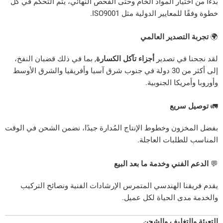
تيار المواد الخام وحتى الفحص النهائي، يتم التحكم في كل
عايير الدولية مثل ISO9001.
تصدير العالمي
في تصدير
أجزاء تآكل الكسارة
, بما في ذلك قضبان النفخ،
إلى أكثر من 30 دولة في جنوب شرق آسيا وأفريقيا والشرق الأوسط
يكا الجنوبية.
ريع
ون وخطوط الإنتاج المُدارة جيدًا، نضمن الشحن في الوقت
طلبات العاجلة.
فني وخدمة ما بعد البيع
ا الهندسي المتمرس الإرشادات الفنية ونصائح التركيب
ى الحياة لكل عميل.
تغليف والشحن