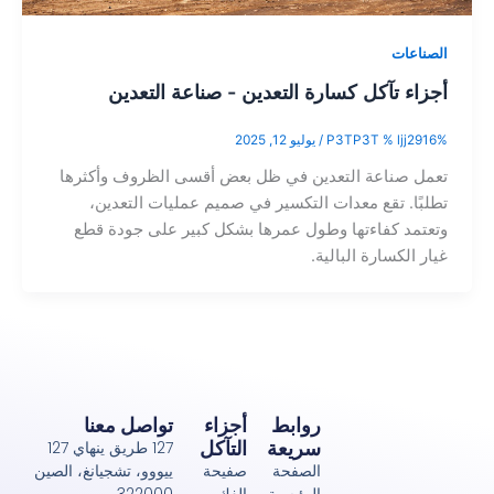
ات
 تآكل كسارة التعدين - صناعة التعدين
lj
/
يوليو 12, 2025
صناعة التعدين في ظل بعض أقسى الظروف وأكثرها
. تقع معدات التكسير في صميم عمليات التعدين،
د كفاءتها وطول عمرها بشكل كبير على جودة قطع
لكسارة البالية.
روابط
أجزاء
تواصل معنا
سريعة
التآكل
127 طريق ينهاي 127
الصفحة
صفيحة
ييووو، تشجيانغ، الصين