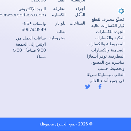
الرئيسية
الفك
322000
أجزاء
مطرقة
البريد الإلكتروني:
التآكل
الكسارة
john@crusherwearpartspro.com
حترف لقطع
الصناعات
بلو بار
واتساب +85-
رات عالية
15057941949
بطانة
كسارات
مخروطية
لكسارات
ساعات العمل من
ة والكسارات
الإثنين إلى الجمعة
الكسارات
9:00 صباحاً - 5:00
توفر أسعارًا
مساءً
 المصنع،
 حسب
ليمًا سريعًا
حاء العالم.
ف
ت
ي
و
س
ي
ب
ت
و
ر
ك
-
ف
© 2026 جميع الحقوق محفوظة.