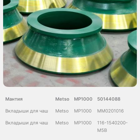
Мантия
Metso
MP1000
50144088
Вкладыши для чаш
Metso
MP1000
MM0201016
Вкладыши для чаш
Metso
MP1000
116-1540200-
M5B