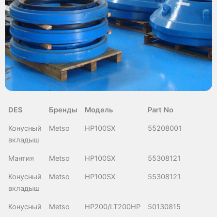
DES
Бренды
Модель
Part No
Конусный
Metso
HP100SX
55208001
вкладыш
Мантия
Metso
HP100SX
55308121
Конусный
Metso
HP100SX
55308121
вкладыш
Конусный
Metso
HP200/LT200HP
50130815