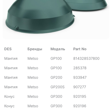
DES
Бренды
Модель
Part No
Мантия
Metso
GP100
814328537800
Мантия
Metso
GP100
285378
Мантия
Metso
GP200
933947
Мантия
Metso
GP200S
907277
Конус
Metso
GP300
920195
Конус
Metso
GP300
920196