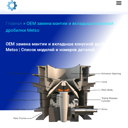
Перейти
к
содержанию
Главная
»
OEM замена мантии и вкладыша конусной
дробилки Metso
OEM замена мантии и вкладыша конусной дробилки
Metso | Список моделей и номеров деталей