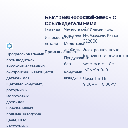
Быстрые
Износостойкие
Свяжитесь С
Ссылки
Детали
Нами
Главная
Челюстная
127 Иньхай Роуд
пластина
Иу, Чжэцзян, Китай
Износостойкие
322000
детали
Молотковая
дробилка
Электронная почта:
Промышленность
Профессиональный
john@crusherwearpa
Продувочный
производитель
бар
Whatsapp: +85-
высококачественных
15057941949
Конусный
быстроизнашивающихся
вкладыш
деталей для
Часы: Пн-Пт
щековых, конусных,
9:00AM - 5:00PM
роторных и
молотковых
дробилок.
Обеспечивает
прямые заводские
цены, OEM-
настройку и