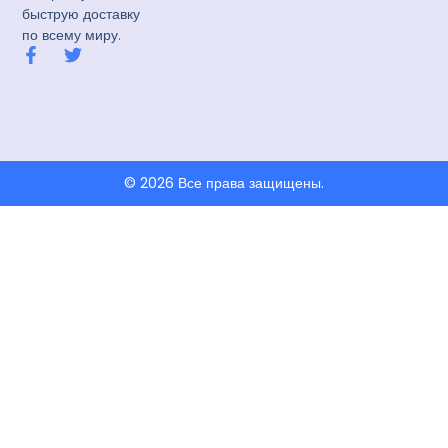
быструю доставку
по всему миру.
F
T
a
w
c
i
e
t
b
t
o
e
o
r
k
© 2026 Все права защищены.
-
f