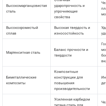
Отличная
Че
Высокомарганцовистая
ударопрочность и
пл
сталь
упрочняющие
мо
свойства
Высокохромистый
Высокая твердость и
Уд
сплав
износостойкость
уд
Го
Баланс прочности и
мо
Мартенситная сталь
твердости
бо
вк
Композитные
Биметаллические
конструкции для
Ин
композиты
повышения
де
производительности
Усиленная карбидом
Че
титана сталь для