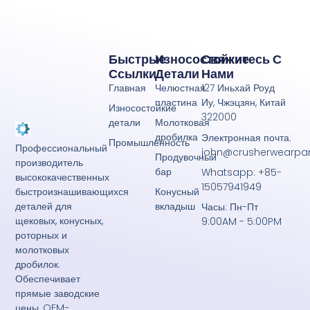
Быстрые
Износостойкие
Свяжитесь С
Ссылки
Детали
Нами
Главная
Челюстная
127 Иньхай Роуд
пластина
Иу, Чжэцзян, Китай
Износостойкие
322000
детали
Молотковая
дробилка
Электронная почта:
Промышленность
Профессиональный
john@crusherwearpa
Продувочный
производитель
бар
Whatsapp: +85-
высококачественных
15057941949
Конусный
быстроизнашивающихся
вкладыш
деталей для
Часы: Пн-Пт
щековых, конусных,
9:00AM - 5:00PM
роторных и
молотковых
дробилок.
Обеспечивает
прямые заводские
цены, OEM-