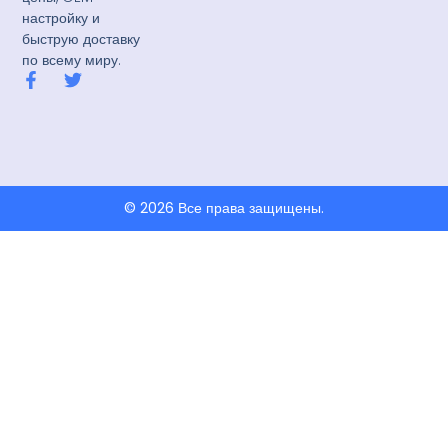
настройку и
быструю доставку
по всему миру.
F
T
a
w
c
i
e
t
b
t
o
e
o
r
k
© 2026 Все права защищены.
-
f