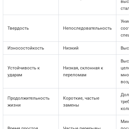
выс
ста
Уни
Твердость
Непоследовательность
соо
спе
Износостойкость
Низкий
Выс
Выс
Устойчивость к
Низкая, склонная к
цел
ударам
переломам
мно
воз
Дол
Продолжительность
Короткие, частые
тре
жизни
замены
кол
Мин
Время простоя
Частые перерывы
пос