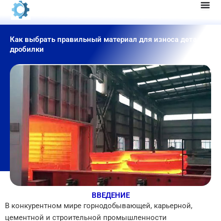
Перейти
к
содержанию
Как выбрать правильный материал для износа деталей
дробилки
ВВЕДЕНИЕ
В конкурентном мире горнодобывающей, карьерной,
цементной и строительной промышленности