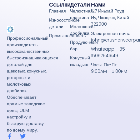
Ссылки
Детали
Нами
Главная
Челюстная
127 Иньхай Роуд
пластина
Иу, Чжэцзян, Китай
Износостойкие
322000
детали
Молотковая
дробилка
Электронная почта:
Промышленность
Профессиональный
john@crusherwearpa
Продувочный
производитель
бар
Whatsapp: +85-
высококачественных
15057941949
Конусный
быстроизнашивающихся
вкладыш
деталей для
Часы: Пн-Пт
щековых, конусных,
9:00AM - 5:00PM
роторных и
молотковых
дробилок.
Обеспечивает
прямые заводские
цены, OEM-
настройку и
быструю доставку
по всему миру.
F
T