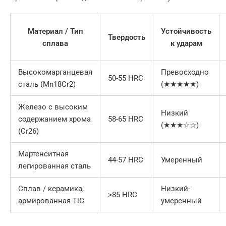
Материал / Тип
Устойчивость
Твердость
сплава
к ударам
Высокомарганцевая
Превосходно
50-55 HRC
сталь (Mn18Cr2)
(★★★★★)
Железо с высоким
Низкий
содержанием хрома
58-65 HRC
(★★★☆☆)
(Cr26)
Мартенситная
44-57 HRC
Умеренный
легированная сталь
Сплав / керамика,
Низкий-
>85 HRC
армированная TiC
умеренный