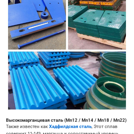
Высокомарганцевая сталь (Mn12 / Mn14 / Mn18 / Mn22)
Также известен как
Хадфилдская сталь
, Этот сплав
содержит 11-14% марганца и сопоставимый уровень