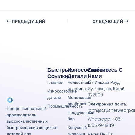
ПРЕДЫДУЩИЙ
СЛЕДУЮЩИЙ
Быстрые
Износостойкие
Свяжитесь С
Ссылки
Детали
Нами
Главная
Челюстная
127 Иньхай Роуд
пластина
Иу, Чжэцзян, Китай
Износостойкие
322000
детали
Молотковая
дробилка
Электронная почта:
Промышленность
Профессиональный
john@crusherwearpa
Продувочный
производитель
бар
Whatsapp: +85-
высококачественных
15057941949
Конусный
быстроизнашивающихся
вкладыш
деталей для
Часы: Пн-Пт