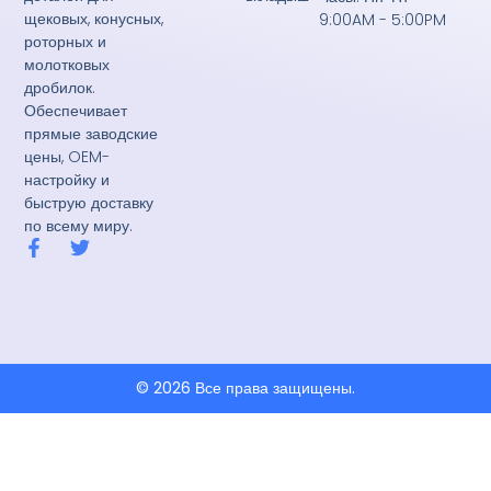
щековых, конусных,
9:00AM - 5:00PM
роторных и
молотковых
дробилок.
Обеспечивает
прямые заводские
цены, OEM-
настройку и
быструю доставку
по всему миру.
F
T
a
w
c
i
e
t
b
t
o
e
o
r
k
© 2026 Все права защищены.
-
f