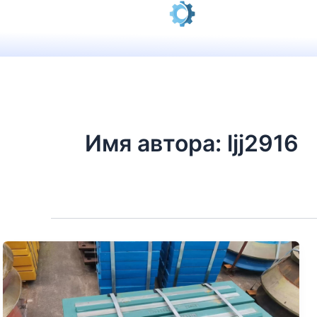
Перейти
к
содержанию
Имя автора: ljj2916