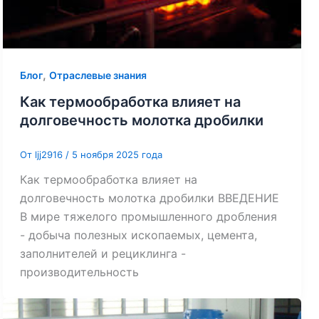
,
Блог
Отраслевые знания
Как термообработка влияет на
долговечность молотка дробилки
От
ljj2916
/
5 ноября 2025 года
Как термообработка влияет на
долговечность молотка дробилки ВВЕДЕНИЕ
В мире тяжелого промышленного дробления
- добыча полезных ископаемых, цемента,
заполнителей и рециклинга -
производительность