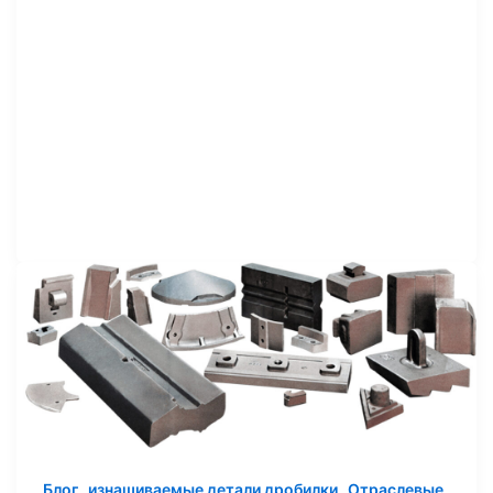
,
,
Блог
изнашиваемые детали дробилки
Отраслевые