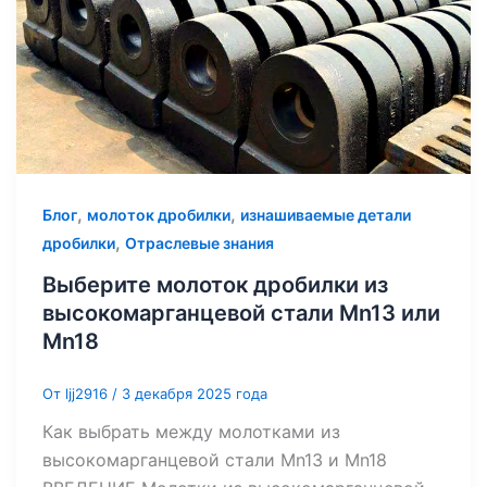
,
,
Блог
молоток дробилки
изнашиваемые детали
,
дробилки
Отраслевые знания
Выберите молоток дробилки из
высокомарганцевой стали Mn13 или
Mn18
От
ljj2916
/
3 декабря 2025 года
Как выбрать между молотками из
высокомарганцевой стали Mn13 и Mn18